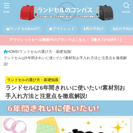
MENU
SEARCH
ランドセルBest7!
アウトレット
男の子向け
女の子向
アウトレットセール開催中のブランドはこちら！【最大 71%OFF！】
HOME
ランドセルの選び方・基礎知識
ランドセルは6年間きれいに使いたい!素材別お手入れ方法と注意点を徹底解
説!
ランドセルの選び方・基礎知識
ランドセルは6年間きれいに使いたい!素材別お
手入れ方法と注意点を徹底解説!